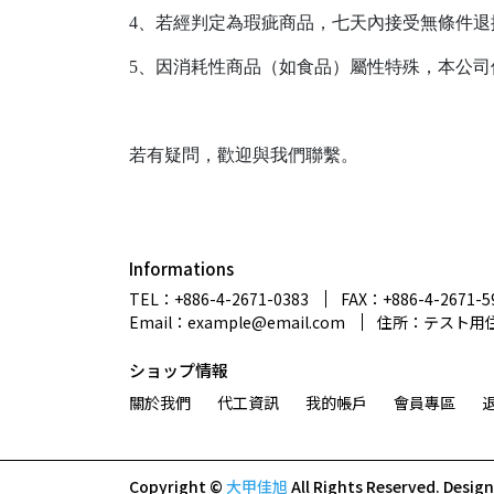
4、若經判定為瑕疵商品，七天內接受無條件
5、因消耗性商品（如食品）屬性特殊，本公司
若有疑問，歡迎與我們聯繫。
Informations
TEL：+886-4-2671-0383
FAX：+886-4-2671-5
Email：example@email.com
住所：テスト用
ショップ情報
關於我們
代工資訊
我的帳戶
會員專區
Copyright ©
大甲佳旭
All Rights Reserved.
Desig