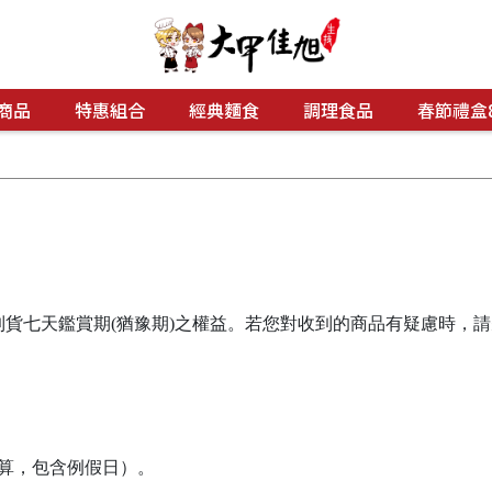
商品
特惠組合
經典麵食
調理食品
春節禮盒
貨七天鑑賞期(猶豫期)之權益。若您對收到的商品有疑慮時，
算，包含例假日）。