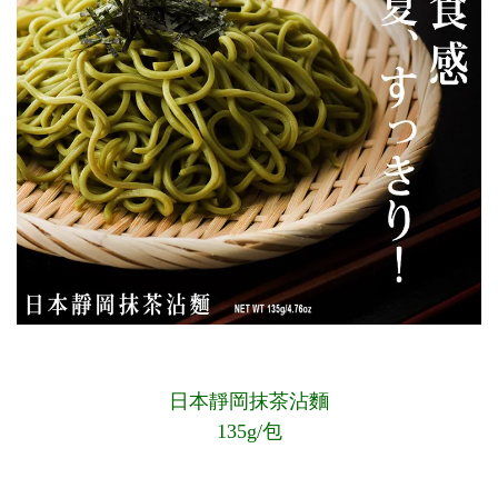
日本靜岡抹茶沾麵
135g/包