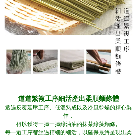
道道繁複工序細活產出柔順麵條體
透過反覆延壓工序、低溫熟成以及冷風乾燥的精心製
作，
得以獲得一捧一捧綠油油的抹茶綠藻麵條。
每一道工序都經過精細的細活，以確保最終呈現出柔