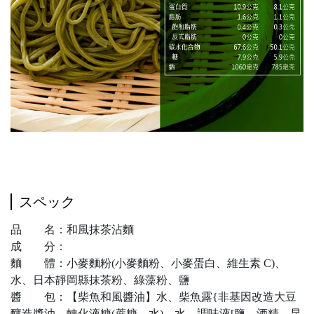
スペック
品 名：和風抹茶沾麵
成 分：
麵 體：小麥麵粉(小麥麵粉、小麥蛋白、維生素 C)、
水、日本靜岡縣抹茶粉、綠藻粉、鹽
醬 包：【柴魚和風醬油】水、柴魚露{非基因改造大豆
釀造醬油、轉化液糖(蔗糖、水)、水、調味液[鹽、酒精、昆