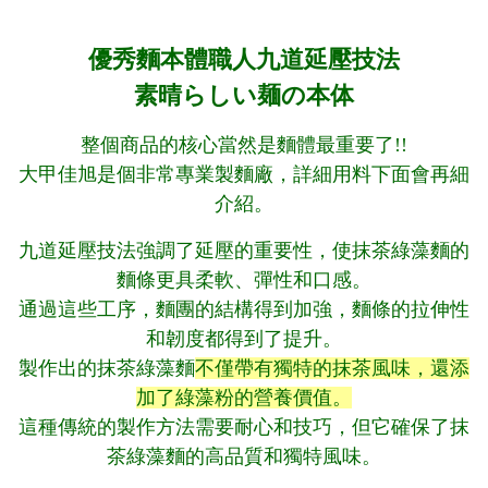
優秀麵本體職人九道延壓技法
素晴らしい麺の本体
整個商品的核心當然是麵體最重要了!!
大甲佳旭是個非常專業製麵廠，詳細用料下面會再細
介紹。
九道延壓技法強調了延壓的重要性，使抹茶綠藻麵的
麵條更具柔軟、彈性和口感。
通過這些工序，麵團的結構得到加強，麵條的拉伸性
和韌度都得到了提升。
製作出的抹茶綠藻麵
不僅帶有獨特的抹茶風味，還添
加了綠藻粉的營養價值。
這種傳統的製作方法需要耐心和技巧，但它確保了抹
茶綠藻麵的高品質和獨特風味。