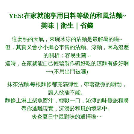
YES!在家就能享用日料等級的和風沾麵~
美味｜衛生｜省錢
這麼熱的天氣，來碗冰涼的沾麵是最解暑的啦~
但，其實又會小小擔心市售的沾麵、涼麵，因為溫差
的關析；容易生菌...
這時，在家就能自己輕鬆製作碗好吃的涼麵有多好啊
~~(不用出門被曬)
抹茶沾麵:每根麵條都充滿彈性，帶著微微的嚼勁，
讓人欲罷不能。
麵條上淋上柴魚醬汁，輕啜一口，沁涼的味覺旅程將
帶你逃離現實，沉浸於和風的境界中。
炎炎夏日中最對味的選擇啦~~