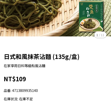
1
/
11
日式和風抹茶沾麵 (135g/盒)
在家享用日料等級和風沾麵
NT$109
品番:
4713809935140
在庫状況:
在庫不足