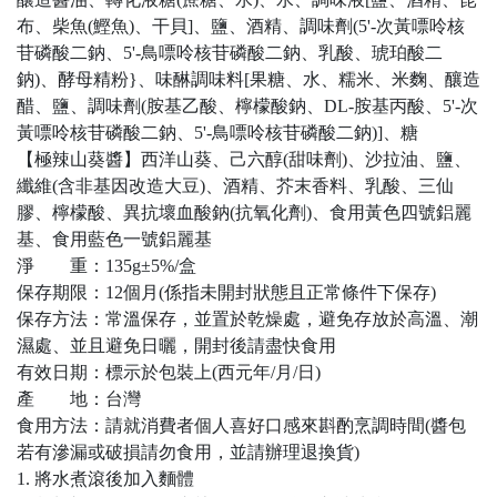
布、柴魚(鰹魚)、干貝]、鹽、酒精、調味劑(5'-次黃嘌呤核
苷磷酸二鈉、5'-鳥嘌呤核苷磷酸二鈉、乳酸、琥珀酸二
鈉)、酵母精粉}、味醂調味料[果糖、水、糯米、米麴、釀造
醋、鹽、調味劑(胺基乙酸、檸檬酸鈉、DL-胺基丙酸、5'-次
黃嘌呤核苷磷酸二鈉、5'-鳥嘌呤核苷磷酸二鈉)]、糖
【極辣山葵醬】西洋山葵、己六醇(甜味劑)、沙拉油、鹽、
纖維(含非基因改造大豆)、酒精、芥末香料、乳酸、三仙
膠、檸檬酸、異抗壞血酸鈉(抗氧化劑)、食用黃色四號鋁麗
基、食用藍色一號鋁麗基
淨 重：135g±5%/盒
保存期限：12個月(係指未開封狀態且正常條件下保存)
保存方法：常溫保存，並置於乾燥處，避免存放於高溫、潮
濕處、並且避免日曬，開封後請盡快食用
有效日期：標示於包裝上(西元年/月/日)
產 地：台灣
食用方法：請就消費者個人喜好口感來斟酌烹調時間(醬包
若有滲漏或破損請勿食用，並請辦理退換貨)
1. 將水煮滾後加入麵體