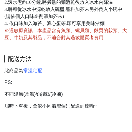
2.滾水煮約10分鐘,將煮熟的麵瀝乾後放入冰水內降温
3.將麵從冰水中源乾放入碗盤,響料加芥末另外倒入小碗中
(請依個人口味斟酌添加芥末)
4. 依口味加入海苔、溏心蛋等,即可享用美味沾麵
※過敏原資訊：本產品含有魚類、螺貝類、麩質的穀類、大
豆、牛奶及其製品，不適合對其過敏體質者食用
配送方法
此商品為
常溫宅配
PS:
不同溫層(常溫)/(冷藏)/(冷凍)
屆時下單後，會依不同溫層個別配送到達呦~