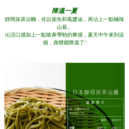
降溫一夏
靜岡抹茶沾麵，佐以柴魚和風醬油，再沾上一點極辣
山葵。
沁涼口感加上一點嗆鼻帶勁的爽感，夏天中午來到這
個，身體都降溫了"